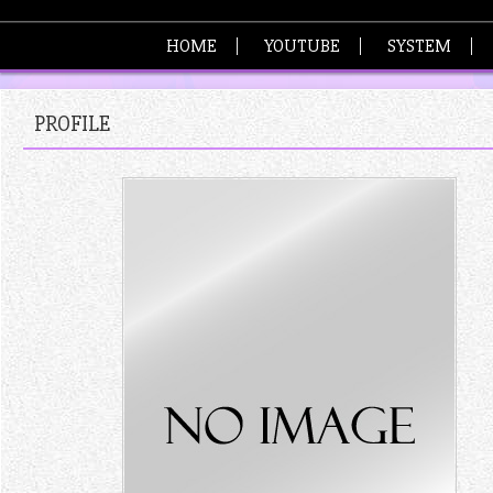
HOME
YOUTUBE
SYSTEM
メ
PROFILE
ン
ズ
エ
ス
テ・
神
楽
坂
プ
テ