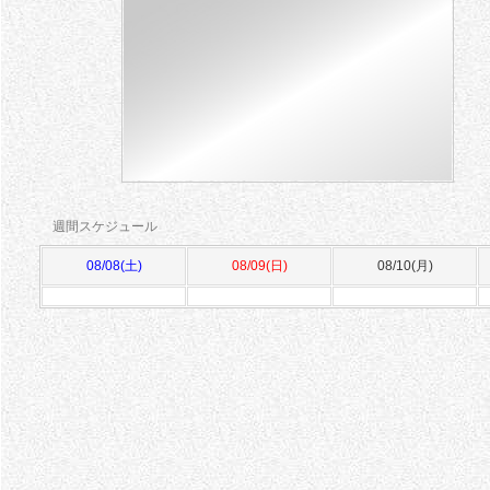
ィ
コ
ケ
ッ
ト
の
コ
週間スケジュール
ン
08/08(土)
08/09(日)
08/10(月)
セ
プ
ト